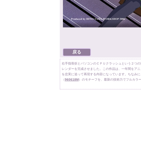
右手指骨折とパソコンのＣＰＵクラッシュという２つの
レンダーを完成させました。この作品は、一年間をアニ
を忠実に追って再現する内容になっています。ちなみに
（
960618M
）のモチーフを、最新の技術力でフルカラ