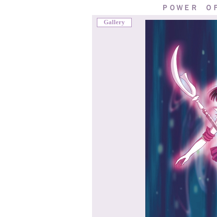
ＰＯＷＥＲ Ｏ
Gallery