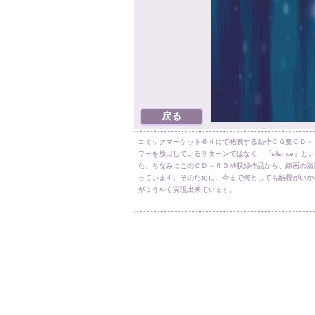
コミックマーケット６４にて発表する新作ＣＧ集ＣＤ－
ワーを放出しているサターンではなく、『silence
た。ちなみにこのＣＤ－ＲＯＭ収録作品から、線画の清
っています。そのために、今まで何としても納得がいか
がようやく実現出来ています。