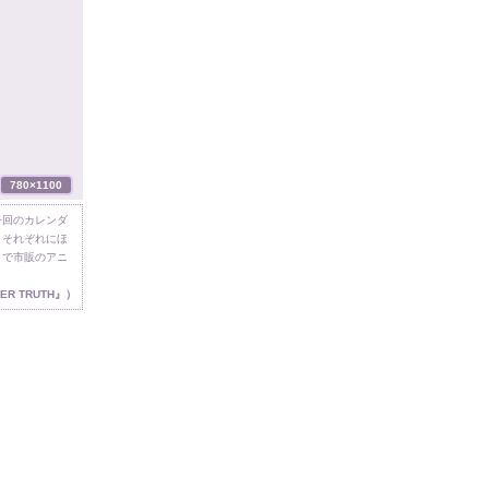
今回のカレンダ
トそれぞれにほ
まで市販のアニ
ER TRUTH』）