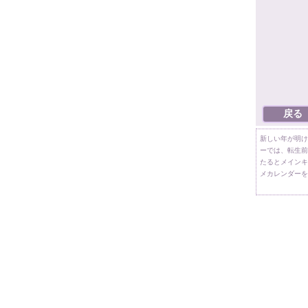
新しい年が明け
ーでは、転生前
たるとメインキ
メカレンダーを