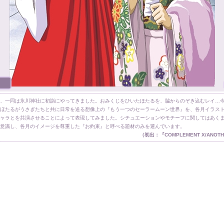
、一同は氷川神社に初詣にやってきました。おみくじをひいたほたるを、脇からのぞき込むレイ…
ほたるがうさぎたちと共に日常を送る想像上の『もう一つのセーラームーン世界』を、各月イラス
ャラとを共演させることによって表現してみました。シチュエーションやモチーフに関してはあく
意識し、各月のイメージを尊重した『お約束』と呼べる題材のみを選んでいます。
（初出：『COMPLEMENT X/ANOTH