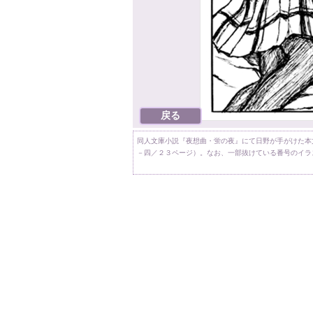
同人文庫小説『夜想曲・蛍の夜』にて日野が手がけた本
－四／２３ページ）。なお、一部抜けている番号のイラ