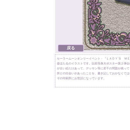
セーラームーンオンリーイベント・『ＬＡＤＹ’Ｓ Ｍ
姿ほたるのイラストです。以前等身大ポスター第２弾企
が古い絵だけあって、デッサン等に若干の問題が残って
所との出会いがあったことを、書き記しておかなくては
その印刷所にお世話になっています。