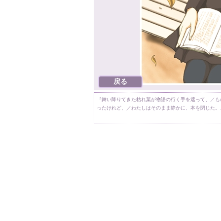
『舞い降りてきた枯れ葉が物語の行く手を遮って、／も
ったけれど、／わたしはそのまま静かに、本を閉じた。