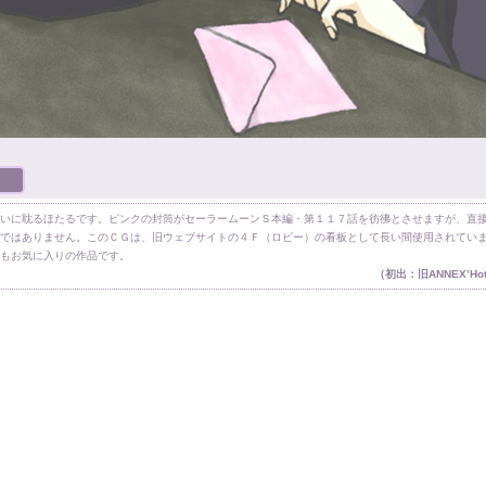
いに耽るほたるです。ピンクの封筒がセーラームーンＳ本編・第１１７話を彷彿とさせますが、直
ではありません。このＣＧは、旧ウェブサイトの４Ｆ（ロビー）の看板として長い間使用されてい
もお気に入りの作品です。
（初出：旧ANNEX’Ho