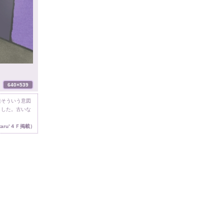
接そういう意図
ました。古いな
taru’４Ｆ掲載）